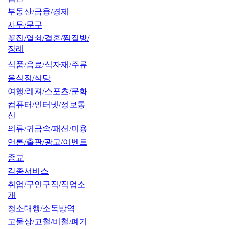
부동산/금융/경제
사무/문구
꽃집/열쇠/결혼/찜질방/
장례
식품/음료/식자재/주류
음식점/식당
여행/레져/스포츠/문화
컴퓨터/인터넷/정보통
신
의류/귀금속/패션/미용
언론/출판/광고/이벤트
종교
각종서비스
취업/구인구직/직업소
개
청소대행/소독방역
고물상/고철/비철/폐기