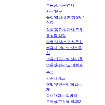
부동산/금융/경제
사무/문구
꽃집/열쇠/결혼/찜질방/
장례
식품/음료/식자재/주류
음식점/식당
여행/레져/스포츠/문화
컴퓨터/인터넷/정보통
신
의류/귀금속/패션/미용
언론/출판/광고/이벤트
종교
각종서비스
취업/구인구직/직업소
개
청소대행/소독방역
고물상/고철/비철/폐기