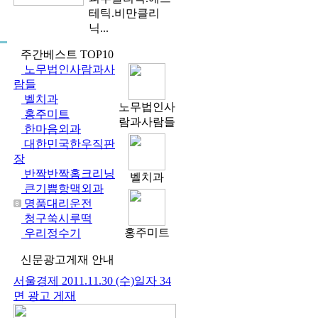
테틱.비만클리
닉...
주간베스트
TOP10
노무법인사람과사
람들
벨치과
노무법인사
홍주미트
람과사람들
한마음외과
대한민국한우직판
장
반짝반짝홈크리닝
벨치과
큰기쁨항맥외과
명품대리운전
청구쑥시루떡
홍주미트
우리정수기
신문광고
게재 안내
서울경제 2011.11.30 (수)일자 34
면 광고 게재