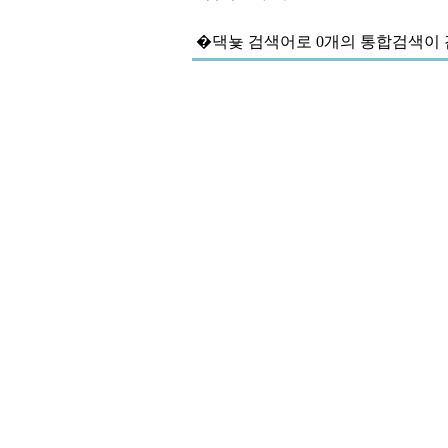
�댁뇿
검색어로
0개
의 통합검색이