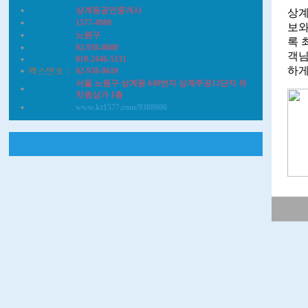
상계동공인중개사
상계
1577-4980
보와
노원구
록 
02-938-8600
객님
010-2446-5131
하게
02-938-8610
서울 노원구 상계동 648번지 상계주공12단지 유
치원상가 1층
www.kt1577.com/9388600