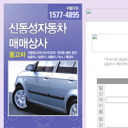
* 무엇이든 궁금하
담당자가 확인후 
발
신
자
이
름
발
신