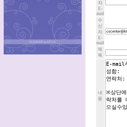
자
E-
mail
수
신
자
E-
mail
제
목
내
용